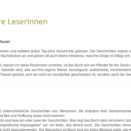
re LeserInnen
 Seele!
men und seitdem jeden Tag eine Geschichte gelesen. Die Geschichten eignen si
Nachdenken an und geben oft auch kleine Hinweise, manche Dinge im Alltag von d
d, warum ich diese Rezension schreibe, ist das Buch wie ein Pflaster für die Seele
dahinter sind, alle auf ihre eigene Weise, beruhigend, aufwühlend, nachdenkli
 Tränen gerührt, weil sie nicht nur wunderbar geschrieben ist, sondern auch die See
5 unterschiedliche Geschichten von Menschen, die trotzdem eine Gemeinsamk
d Mut und Hoffnung dabei nicht verloren.
s und lese ein oder zwei der Geschichten. Man legt das Buch stets mit einem Läch
iografischer Impulsgeber" sei. Ich finde, das stimmt auch. Die Geschichten könne
 nicht überzubewerten. Die Menschen im Buch sind ein tolles Beispiel dafür, wie 