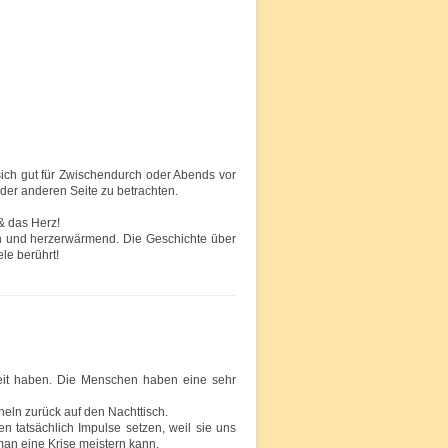
ch gut für Zwischendurch oder Abends vor
er anderen Seite zu betrachten.
 & das Herz!
ch und herzerwärmend. Die Geschichte über
le berührt!
eit haben. Die Menschen haben eine sehr
eln zurück auf den Nachttisch.
n tatsächlich Impulse setzen, weil sie uns
man eine Krise meistern kann.