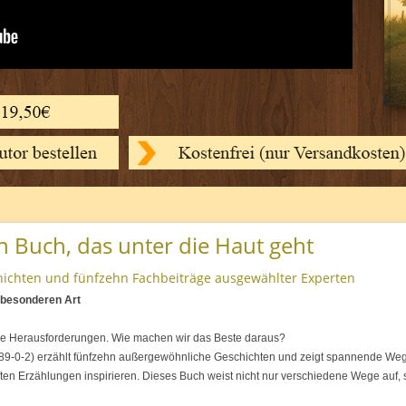
in Buch, das unter die Haut geht
ichten und fünfzehn Fachbeiträge ausgewählter Experten
 besonderen Art
oße Herausforderungen. Wie machen wir das Beste daraus?
89-0-2) erzählt fünfzehn außergewöhnliche Geschichten und zeigt spannende Weg
ften Erzählungen inspirieren. Dieses Buch weist nicht nur verschiedene Wege auf,