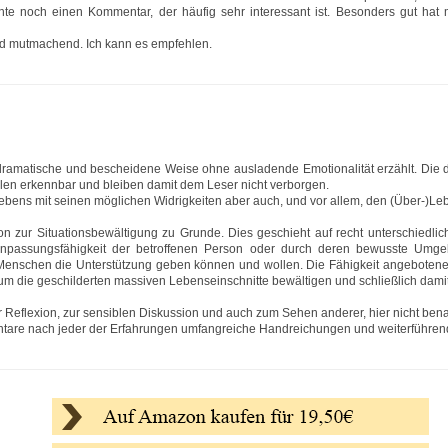
chte noch einen Kommentar, der häufig sehr interessant ist. Besonders gut h
nd mutmachend. Ich kann es empfehlen.
ramatische und bescheidene Weise ohne ausladende Emotionalität erzählt. Die d
ilen erkennbar und bleiben damit dem Leser nicht verborgen.
ebens mit seinen möglichen Widrigkeiten aber auch, und vor allem, den (Über-)Leb
tion zur Situationsbewältigung zu Grunde. Dies geschieht auf recht unterschiedli
 Anpassungsfähigkeit der betroffenen Person oder durch deren bewusste Umg
Menschen die Unterstützung geben können und wollen. Die Fähigkeit angebotene
um die geschilderten massiven Lebenseinschnitte bewältigen und schließlich dam
r Reflexion, zur sensiblen Diskussion und auch zum Sehen anderer, hier nicht ben
entare nach jeder der Erfahrungen umfangreiche Handreichungen und weiterführen